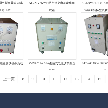
功率调节型负载箱 功率
AC220V7KWx4路交流充电桩老化负
AC120V/240V 0.
量为1KW
载箱
等级可转换型负载
流互感器测试模拟负载
250VAC 1A-16A携便式电流调节型负
240VAC 1KW-3
载箱
箱
上一页
8
9
10
11
12
13
14
15