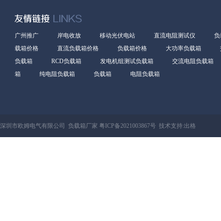
广州推广
岸电收放
移动光伏电站
直流电阻测试仪
负
载箱价格
直流负载箱价格
负载箱价格
大功率负载箱
负载箱
RCD负载箱
发电机组测试负载箱
交流电阻负载箱
箱
纯电阻负载箱
负载箱
电阻负载箱
深圳市欧姆电气有限公司 负载箱厂家
粤ICP备2021003867号
技术支持:
出格