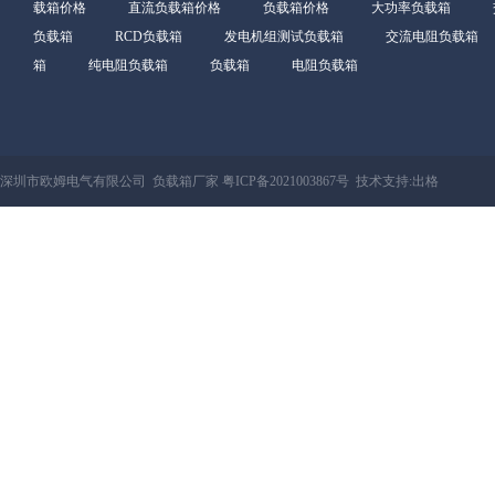
载箱价格
直流负载箱价格
负载箱价格
大功率负载箱
负载箱
RCD负载箱
发电机组测试负载箱
交流电阻负载箱
箱
纯电阻负载箱
负载箱
电阻负载箱
深圳市欧姆电气有限公司 负载箱厂家
粤ICP备2021003867号
技术支持:
出格