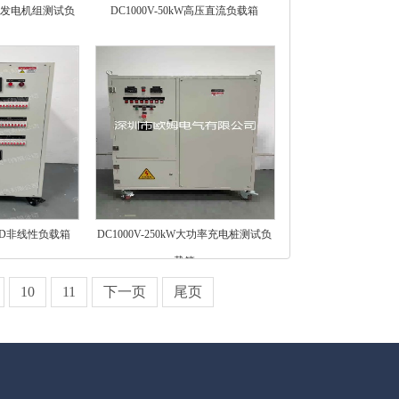
kW 发电机组测试负
DC1000V-50kW高压直流负载箱
 RCD非线性负载箱
DC1000V-250kW大功率充电桩测试负
载箱
10
11
下一页
尾页