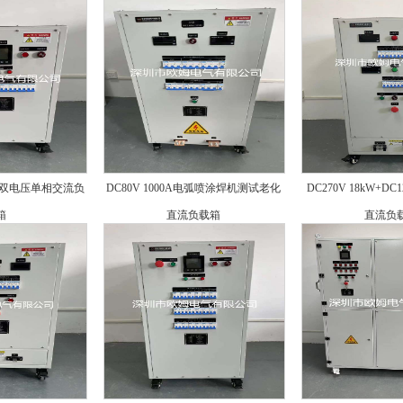
0kW 双电压单相交流负
DC80V 1000A电弧喷涂焊机测试老化
DC270V 18kW+DC
箱
直流负载箱
直流负