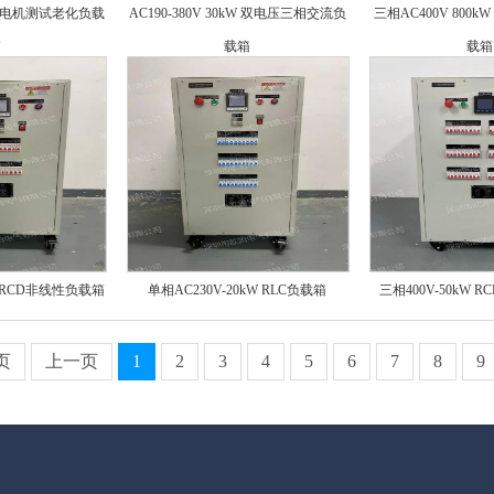
流发电机测试老化负载
AC190-380V 30kW 双电压三相交流负
三相AC400V 800
箱
载箱
载箱
W RCD非线性负载箱
单相AC230V-20kW RLC负载箱
三相400V-50kW
页
上一页
1
2
3
4
5
6
7
8
9